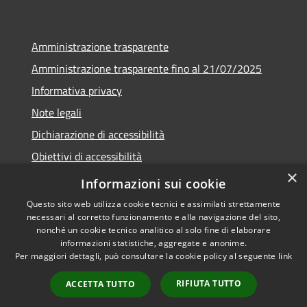
Amministrazione trasparente
Amministrazione trasparente fino al 21/07/2025
Informativa privacy
Note legali
Dichiarazione di accessibilità
Obiettivi di accessibilità
×
Piano di miglioramento
Informazioni sui cookie
Questo sito web utilizza cookie tecnici e assimilati strettamente
necessari al corretto funzionamento e alla navigazione del sito,
nonché un cookie tecnico analitico al solo fine di elaborare
informazioni statistiche, aggregate e anonime.
RSS
Copyright © 2026 • Comune di
Per maggiori dettagli, può consultare la cookie policy al seguente
link
Accessibilità
Nembro • Powered by
Privacy
Municipium
Accesso
•
RIFIUTA TUTTO
ACCETTA TUTTO
Cookie
redazione