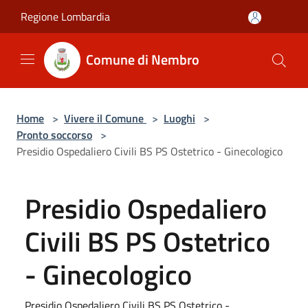
Salta al contenuto principale
Regione Lombardia
Comune di Nembro
Home
>
Vivere il Comune
>
Luoghi
>
Pronto soccorso
>
Presidio Ospedaliero Civili BS PS Ostetrico - Ginecologico
Presidio Ospedaliero
Civili BS PS Ostetrico
- Ginecologico
Presidio Ospedaliero Civili BS PS Ostetrico -