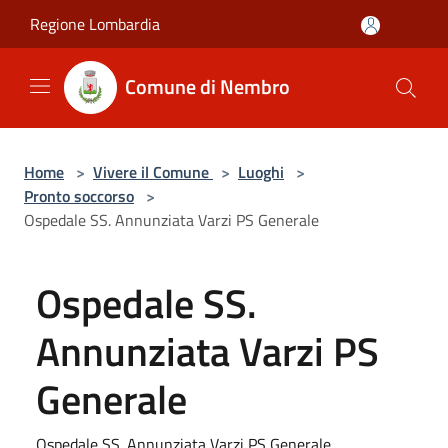
Salta al contenuto principale
Regione Lombardia
Comune di Nembro
Home
>
Vivere il Comune
>
Luoghi
>
Pronto soccorso
>
Ospedale SS. Annunziata Varzi PS Generale
Ospedale SS.
Annunziata Varzi PS
Generale
Ospedale SS. Annunziata Varzi PS Generale