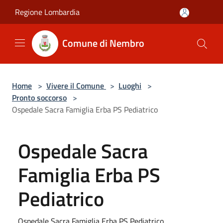
Salta al contenuto principale
Regione Lombardia
Comune di Nembro
Home
>
Vivere il Comune
>
Luoghi
>
Pronto soccorso
>
Ospedale Sacra Famiglia Erba PS Pediatrico
Ospedale Sacra
Famiglia Erba PS
Pediatrico
Ospedale Sacra Famiglia Erba PS Pediatrico