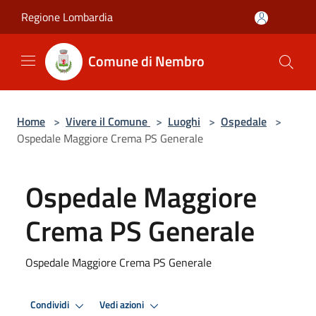
Salta al contenuto principale
Regione Lombardia
Comune di Nembro
Home
>
Vivere il Comune
>
Luoghi
>
Ospedale
>
Ospedale Maggiore Crema PS Generale
Ospedale Maggiore
Crema PS Generale
Ospedale Maggiore Crema PS Generale
Condividi
Vedi azioni