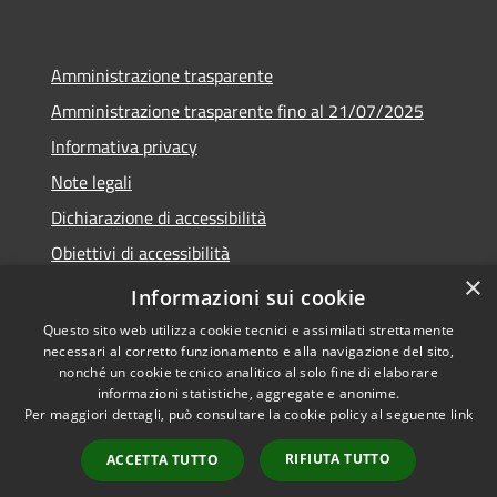
Amministrazione trasparente
Amministrazione trasparente fino al 21/07/2025
Informativa privacy
Note legali
Dichiarazione di accessibilità
Obiettivi di accessibilità
×
Piano di miglioramento
Informazioni sui cookie
Questo sito web utilizza cookie tecnici e assimilati strettamente
necessari al corretto funzionamento e alla navigazione del sito,
nonché un cookie tecnico analitico al solo fine di elaborare
informazioni statistiche, aggregate e anonime.
RSS
Copyright © 2026 • Comune di
Per maggiori dettagli, può consultare la cookie policy al seguente
link
Accessibilità
Nembro • Powered by
Privacy
Municipium
Accesso
•
RIFIUTA TUTTO
ACCETTA TUTTO
Cookie
redazione