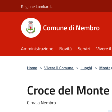
Salta al contenuto principale
Regione Lombardia
Comune di Nembro
Amministrazione
Novità
Servizi
Vivere 
Home
>
Vivere il Comune
>
Luoghi
>
Monta
Croce del Monte
Cima a Nembro