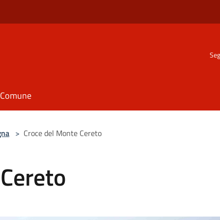
Seg
il Comune
gna
>
Croce del Monte Cereto
 Cereto