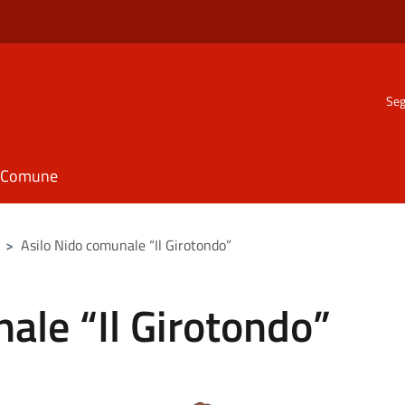
Seg
il Comune
>
Asilo Nido comunale “Il Girotondo”
ale “Il Girotondo”