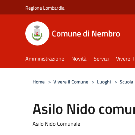
Salta al contenuto principale
Regione Lombardia
Comune di Nembro
Amministrazione
Novità
Servizi
Vivere 
Home
>
Vivere il Comune
>
Luoghi
>
Scuola
Asilo Nido comun
Asilo Nido Comunale