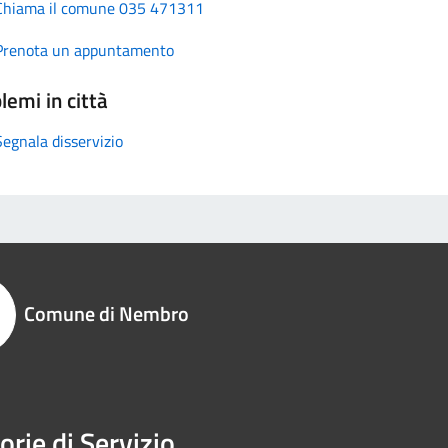
Chiama il comune 035 471311
Prenota un appuntamento
lemi in città
Segnala disservizio
Comune di Nembro
orie di Servizio