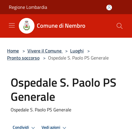
Salta al contenuto principale
Regione Lombardia
Comune di Nembro
Home
>
Vivere il Comune
>
Luoghi
>
Pronto soccorso
>
Ospedale S. Paolo PS Generale
Ospedale S. Paolo PS
Generale
Ospedale S. Paolo PS Generale
Condividi
Vedi azioni