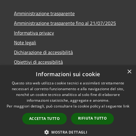
Amministrazione trasparente
Amministrazione trasparente fino al 21/07/2025
Informativa privacy
Note legali
Dichiarazione di accessibilità
Obiettivi di accessibilità
×
Piano di miglioramento
Informazioni sui cookie
Questo sito web utilizza cookie tecnici e assimilati strettamente
necessari al corretto funzionamento e alla navigazione del sito,
nonché un cookie tecnico analitico al solo fine di elaborare
informazioni statistiche, aggregate e anonime.
RSS
Copyright © 2026 • Comune di
Per maggiori dettagli, può consultare la cookie policy al seguente
link
Accessibilità
Nembro • Powered by
Privacy
Municipium
Accesso
•
RIFIUTA TUTTO
ACCETTA TUTTO
Cookie
redazione
Mappa del sito
MOSTRA DETTAGLI