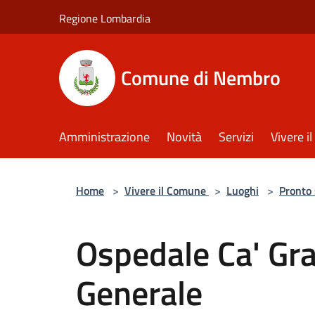
Salta al contenuto principale
Regione Lombardia
Comune di Nembro
Amministrazione
Novità
Servizi
Vivere 
Home
>
Vivere il Comune
>
Luoghi
>
Pronto
Ospedale Ca' Gr
Generale