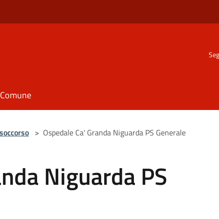
Seg
il Comune
 soccorso
>
Ospedale Ca' Granda Niguarda PS Generale
anda Niguarda PS