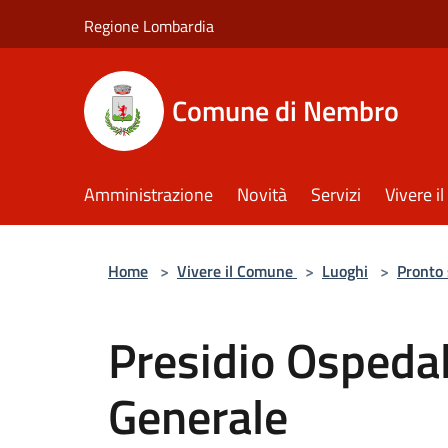
Salta al contenuto principale
Regione Lombardia
Comune di Nembro
Amministrazione
Novità
Servizi
Vivere 
Home
>
Vivere il Comune
>
Luoghi
>
Pronto
Presidio Ospedal
Generale