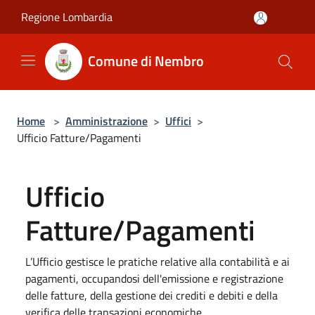
Salta al contenuto principale
Regione Lombardia
Comune di Nembro
Home
>
Amministrazione
>
Uffici
>
Ufficio Fatture/Pagamenti
Ufficio
Fatture/Pagamenti
L’Ufficio gestisce le pratiche relative alla contabilità e ai
pagamenti, occupandosi dell'emissione e registrazione
delle fatture, della gestione dei crediti e debiti e della
verifica delle transazioni economiche.