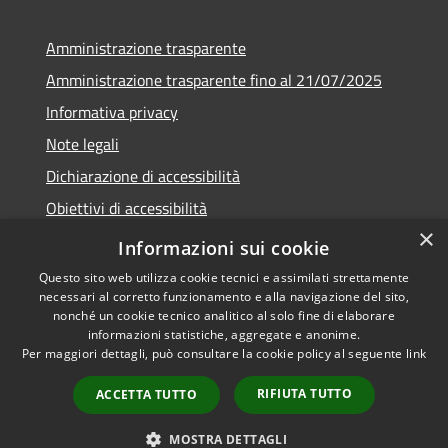
Amministrazione trasparente
Amministrazione trasparente fino al 21/07/2025
Informativa privacy
Note legali
Dichiarazione di accessibilità
Obiettivi di accessibilità
×
Piano di miglioramento
Informazioni sui cookie
Questo sito web utilizza cookie tecnici e assimilati strettamente
necessari al corretto funzionamento e alla navigazione del sito,
nonché un cookie tecnico analitico al solo fine di elaborare
informazioni statistiche, aggregate e anonime.
RSS
Copyright © 2026 • Comune di
Per maggiori dettagli, può consultare la cookie policy al seguente
link
Accessibilità
Nembro • Powered by
Privacy
Municipium
Accesso
•
RIFIUTA TUTTO
ACCETTA TUTTO
Cookie
redazione
Mappa del sito
MOSTRA DETTAGLI