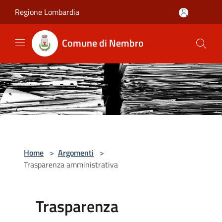
Salta al contenuto principale
Regione Lombardia
Comune di Nembro
Home
>
Argomenti
>
Trasparenza amministrativa
Trasparenza