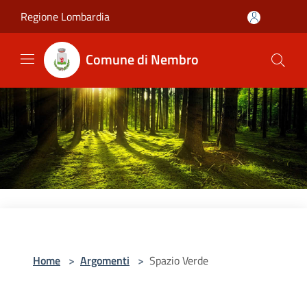
Salta al contenuto principale
Regione Lombardia
Comune di Nembro
Home
>
Argomenti
>
Spazio Verde