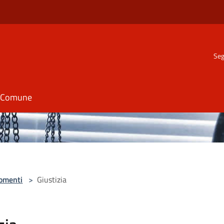
Seg
il Comune
omenti
>
Giustizia