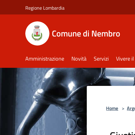
Salta al contenuto principale
Regione Lombardia
Comune di Nembro
Amministrazione
Novità
Servizi
Vivere 
Home
>
Arg