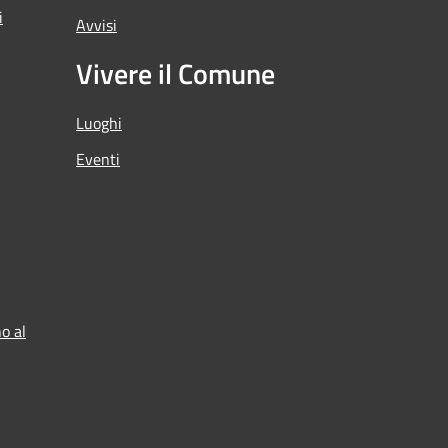
i
Avvisi
Vivere il Comune
Luoghi
Eventi
o al