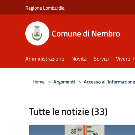
Salta al contenuto principale
Regione Lombardia
Comune di Nembro
Amministrazione
Novità
Servizi
Vivere 
Home
>
Argomenti
>
Accesso all'informazione
Tutte le notizie (33)