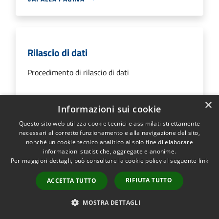
Rilascio di dati
Procedimento di rilascio di dati
×
Informazioni sui cookie
VAI ALLA PAGINA
Questo sito web utilizza cookie tecnici e assimilati strettamente
necessari al corretto funzionamento e alla navigazione del sito,
nonché un cookie tecnico analitico al solo fine di elaborare
informazioni statistiche, aggregate e anonime.
Per maggiori dettagli, può consultare la cookie policy al seguente
link
Rilascio o rinnovo della carta d'identità
a domicilio
RIFIUTA TUTTO
ACCETTA TUTTO
Procedimento di rilascio o rinnovo della carta
MOSTRA DETTAGLI
d'identità a domicilio