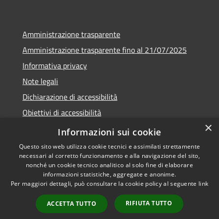
Amministrazione trasparente
Amministrazione trasparente fino al 21/07/2025
Informativa privacy
Note legali
Dichiarazione di accessibilità
Obiettivi di accessibilità
×
Piano di miglioramento
Informazioni sui cookie
Questo sito web utilizza cookie tecnici e assimilati strettamente
necessari al corretto funzionamento e alla navigazione del sito,
nonché un cookie tecnico analitico al solo fine di elaborare
informazioni statistiche, aggregate e anonime.
RSS
Copyright © 2026 • Comune di
Per maggiori dettagli, può consultare la cookie policy al seguente
link
Accessibilità
Nembro • Powered by
Privacy
Municipium
Accesso
•
RIFIUTA TUTTO
ACCETTA TUTTO
Cookie
redazione