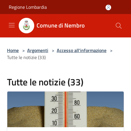
Salta al contenuto principale
Regione Lombardia
Comune di Nembro
Home
>
Argomenti
>
Accesso all'informazione
>
Tutte le notizie (33)
Tutte le notizie (33)