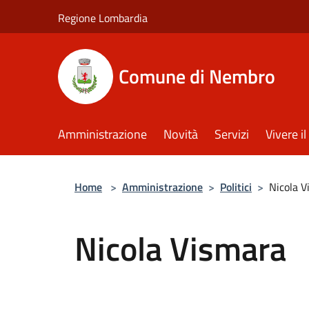
Salta al contenuto principale
Regione Lombardia
Comune di Nembro
Amministrazione
Novità
Servizi
Vivere 
Home
>
Amministrazione
>
Politici
>
Nicola V
Nicola Vismara