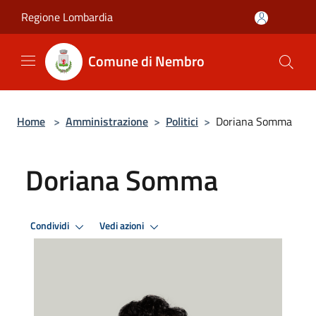
Salta al contenuto principale
Regione Lombardia
Comune di Nembro
Home
>
Amministrazione
>
Politici
>
Doriana Somma
Doriana Somma
Condividi
Vedi azioni