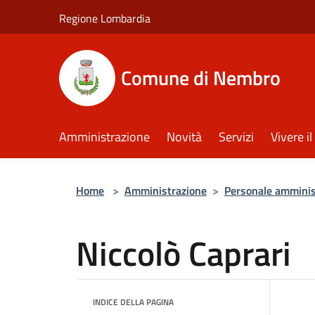
Salta al contenuto principale
Regione Lombardia
Comune di Nembro
Amministrazione
Novità
Servizi
Vivere 
Home
>
Amministrazione
>
Personale amminis
Niccolò Caprari
INDICE DELLA PAGINA