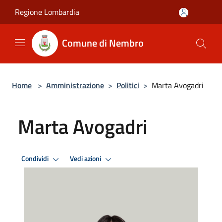
Salta al contenuto principale
Regione Lombardia
Comune di Nembro
Home
>
Amministrazione
>
Politici
>
Marta Avogadri
Marta Avogadri
Condividi
Vedi azioni