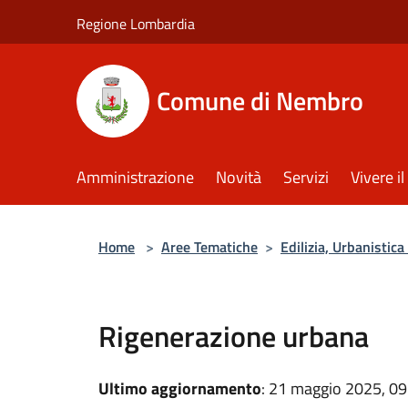
Salta al contenuto principale
Regione Lombardia
Comune di Nembro
Amministrazione
Novità
Servizi
Vivere 
Home
>
Aree Tematiche
>
Edilizia, Urbanistic
Rigenerazione urbana
Ultimo aggiornamento
: 21 maggio 2025, 09