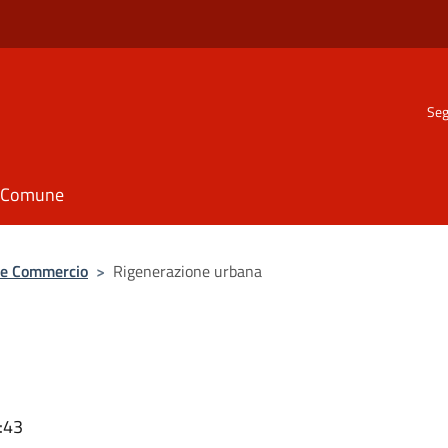
Seg
il Comune
a e Commercio
>
Rigenerazione urbana
:43