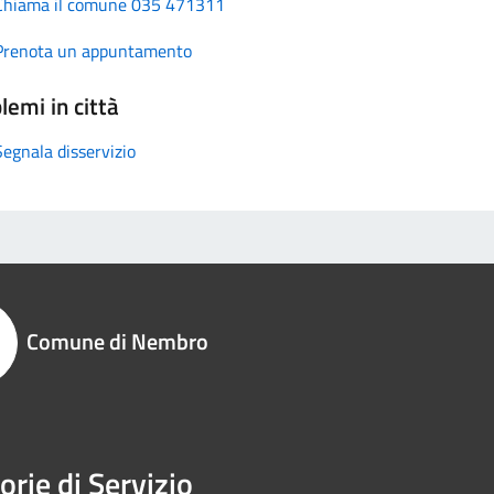
Chiama il comune 035 471311
Prenota un appuntamento
lemi in città
Segnala disservizio
Comune di Nembro
orie di Servizio