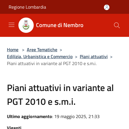
Salta al contenuto principale
Regione Lombardia
Comune di Nembro
Home
>
Aree Tematiche
>
Edilizia, Urbanistica e Commercio
>
Piani attuativi
>
Piani attuativi in variante al PGT 2010 e s.m.i.
Piani attuativi in variante al
PGT 2010 e s.m.i.
Ultimo aggiornamento
: 19 maggio 2025, 21:33
Vigenti