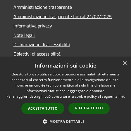
Amministrazione trasparente
Amministrazione trasparente fino al 21/07/2025
Informativa privacy
Note legali
Dichiarazione di accessibilità
Obiettivi di accessibilità
×
Piano di miglioramento
Informazioni sui cookie
Questo sito web utilizza cookie tecnici e assimilati strettamente
necessari al corretto funzionamento e alla navigazione del sito,
nonché un cookie tecnico analitico al solo fine di elaborare
informazioni statistiche, aggregate e anonime.
RSS
Copyright © 2026 • Comune di
Per maggiori dettagli, può consultare la cookie policy al seguente
link
Accessibilità
Nembro • Powered by
Privacy
Municipium
Accesso
•
RIFIUTA TUTTO
ACCETTA TUTTO
Cookie
redazione
Mappa del sito
MOSTRA DETTAGLI