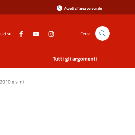
Accedi all'area personale
uici su
Cerca
Tutti gli argomenti
2010 e s.m.i.