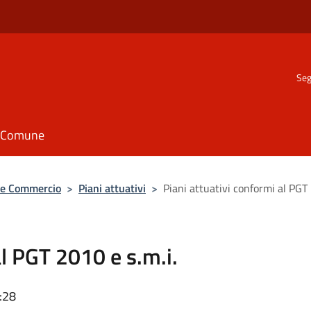
Seg
il Comune
a e Commercio
>
Piani attuativi
>
Piani attuativi conformi al PGT 
al PGT 2010 e s.m.i.
:28