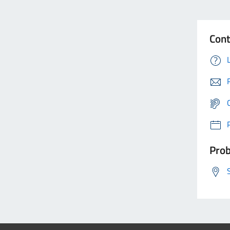
Cont
Prob