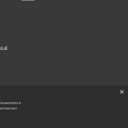
o al
×
nzionamento e
nformazioni