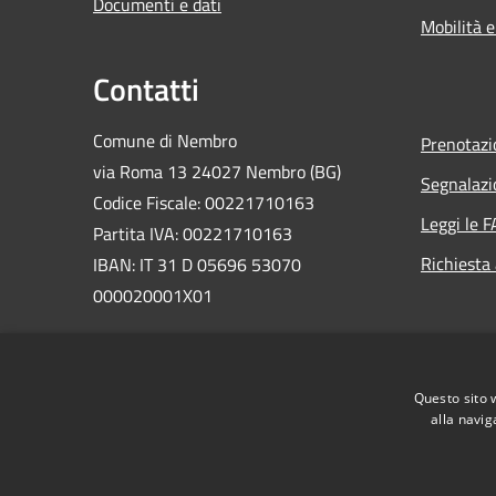
Documenti e dati
Mobilità e
Contatti
Comune di Nembro
Prenotaz
via Roma 13 24027 Nembro (BG)
Segnalazi
Codice Fiscale: 00221710163
Leggi le 
Partita IVA: 00221710163
Richiesta
IBAN: IT 31 D 05696 53070
000020001X01
PEC:
comunenembro@legalmail.it
Centralino Unico: 035 471311
Questo sito 
alla navig