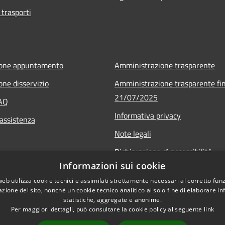
 trasporti
ione appuntamento
Amministrazione trasparente
one disservizio
Amministrazione trasparente fin
21/07/2025
FAQ
Informativa privacy
 assistenza
Note legali
Dichiarazione di accessibilità
Informazioni sui cookie
Obiettivi di accessibilità
web utilizza cookie tecnici e assimilati strettamente necessari al corretto fu
Piano di miglioramento
azione del sito, nonché un cookie tecnico analitico al solo fine di elaborare i
statistiche, aggregate e anonime.
Per maggiori dettagli, può consultare la cookie policy al seguente
link