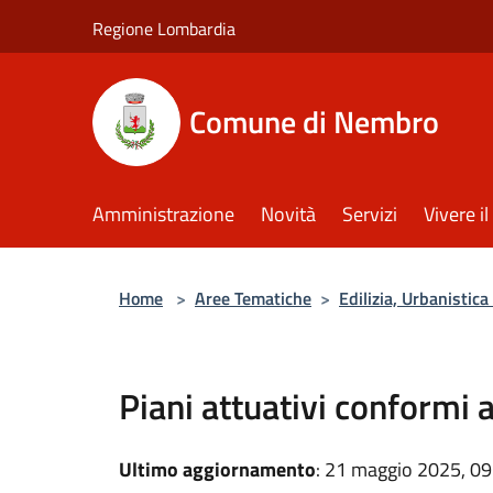
Salta al contenuto principale
Regione Lombardia
Comune di Nembro
Amministrazione
Novità
Servizi
Vivere 
Home
>
Aree Tematiche
>
Edilizia, Urbanistic
Piani attuativi conformi 
Ultimo aggiornamento
: 21 maggio 2025, 09