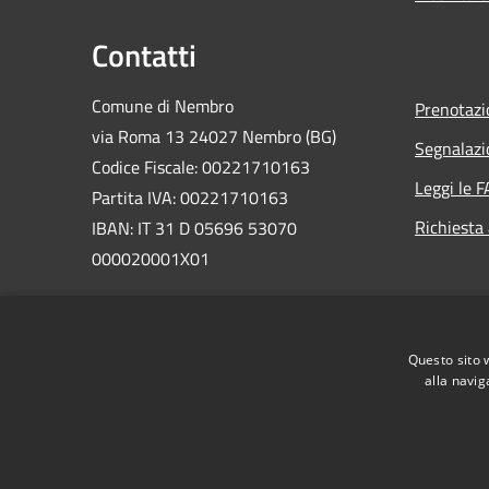
Contatti
Comune di Nembro
Prenotaz
via Roma 13 24027 Nembro (BG)
Segnalazi
Codice Fiscale: 00221710163
Leggi le 
Partita IVA: 00221710163
Richiesta
IBAN: IT 31 D 05696 53070
000020001X01
PEC:
comunenembro@legalmail.it
Centralino Unico: 035 471311
Questo sito 
alla navig