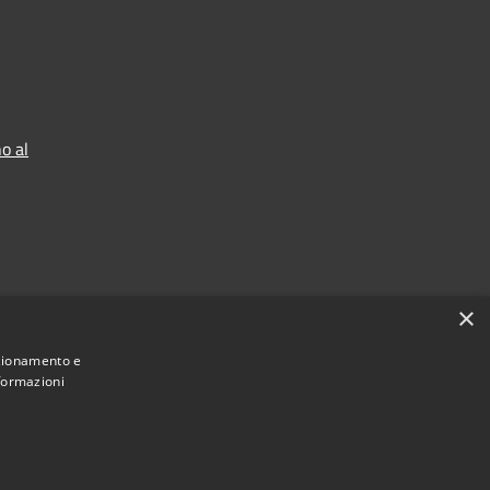
o al
×
nzionamento e
nformazioni