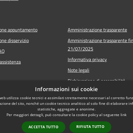
ione appuntamento
Amministrazione trasparente
one disservizio
Amministrazione trasparente fin
21/07/2025
FAQ
Informativa privacy
 assistenza
Note legali
Dichiarazione di accessibilità
Informazioni sui cookie
Obiettivi di accessibilità
web utilizza cookie tecnici e assimilati strettamente necessari al corretto fu
Piano di miglioramento
azione del sito, nonché un cookie tecnico analitico al solo fine di elaborare i
statistiche, aggregate e anonime.
Per maggiori dettagli, può consultare la cookie policy al seguente
link
RIFIUTA TUTTO
ACCETTA TUTTO