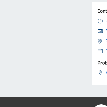
Cont
Prob