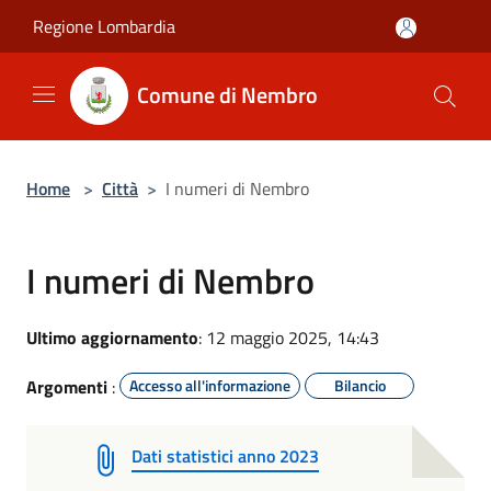
Salta al contenuto principale
Regione Lombardia
Comune di Nembro
Home
>
Città
>
I numeri di Nembro
I numeri di Nembro
Ultimo aggiornamento
: 12 maggio 2025, 14:43
Argomenti
:
Accesso all'informazione
Bilancio
Dati statistici anno 2023