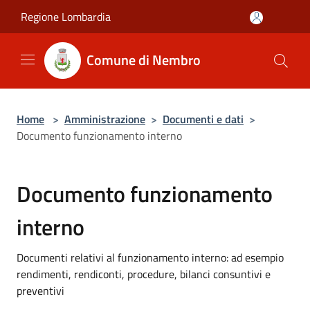
Salta al contenuto principale
Regione Lombardia
Comune di Nembro
Home
>
Amministrazione
>
Documenti e dati
>
Documento funzionamento interno
Documento funzionamento
interno
Documenti relativi al funzionamento interno: ad esempio
rendimenti, rendiconti, procedure, bilanci consuntivi e
preventivi