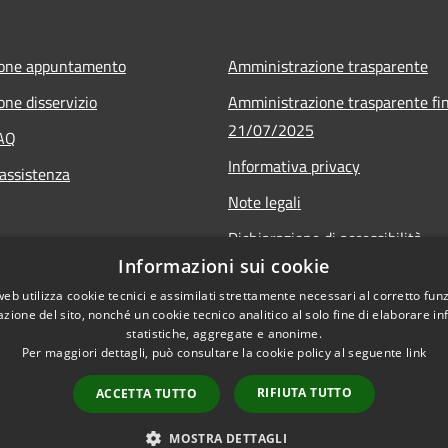
ione appuntamento
Amministrazione trasparente
one disservizio
Amministrazione trasparente fin
21/07/2025
FAQ
Informativa privacy
 assistenza
Note legali
Dichiarazione di accessibilità
Informazioni sui cookie
Obiettivi di accessibilità
web utilizza cookie tecnici e assimilati strettamente necessari al corretto fu
Piano di miglioramento
azione del sito, nonché un cookie tecnico analitico al solo fine di elaborare i
statistiche, aggregate e anonime.
Per maggiori dettagli, può consultare la cookie policy al seguente
link
RIFIUTA TUTTO
ACCETTA TUTTO
l sito
Copyright © 2026 • Comune 
MOSTRA DETTAGLI