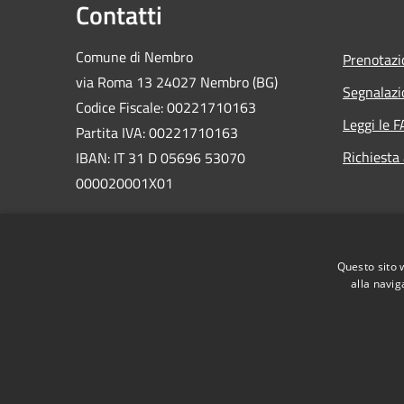
Contatti
Comune di Nembro
Prenotaz
via Roma 13 24027 Nembro (BG)
Segnalazi
Codice Fiscale: 00221710163
Leggi le 
Partita IVA: 00221710163
Richiesta
IBAN: IT 31 D 05696 53070
000020001X01
PEC:
comunenembro@legalmail.it
Centralino Unico: 035 471311
Questo sito 
alla navig
RSS
Accessibilità
Privacy
Cookie
Mappa de