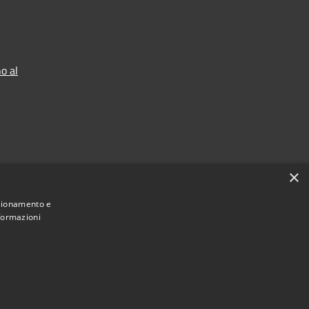
o al
×
nzionamento e
nformazioni
Municipium
Accesso redazione
di Nembro • Powered by
•