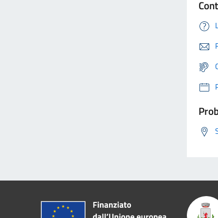
Cont
Prob