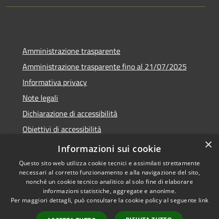
Amministrazione trasparente
Amministrazione trasparente fino al 21/07/2025
Informativa privacy
Note legali
Dichiarazione di accessibilità
Obiettivi di accessibilità
×
Piano di miglioramento
Informazioni sui cookie
Questo sito web utilizza cookie tecnici e assimilati strettamente
necessari al corretto funzionamento e alla navigazione del sito,
nonché un cookie tecnico analitico al solo fine di elaborare
informazioni statistiche, aggregate e anonime.
RSS
Copyright © 2026 • Comune di
Per maggiori dettagli, può consultare la cookie policy al seguente
link
Accessibilità
Nembro • Powered by
Privacy
Municipium
Accesso
•