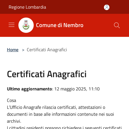
Salta al contenuto principale
Regione Lombardia
Comune di Nembro
Home
>
Certificati Anagrafici
Certificati Anagrafici
Ultimo aggiornamento
: 12 maggio 2025, 11:10
Cosa
L’Ufficio Anagrafe rilascia certificati, attestazioni o
documenti in base alle informazioni contenute nei suoi
archivi.
I cittadini residenti possono richiedere i seguenti certificati