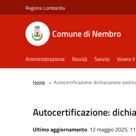
Salta al contenuto principale
Regione Lombardia
Comune di Nembro
Amministrazione
Novità
Servizi
Vivere 
Home
>
Autocertificazione: dichiarazione sostitu
Autocertificazione: dichia
Ultimo aggiornamento
: 12 maggio 2025, 11