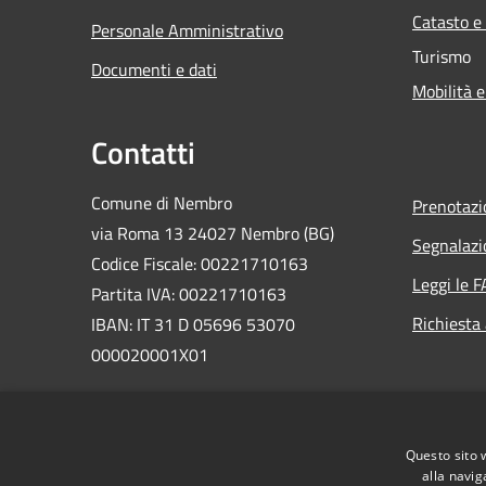
Catasto e
Personale Amministrativo
Turismo
Documenti e dati
Mobilità e
Contatti
Comune di Nembro
Prenotaz
via Roma 13 24027 Nembro (BG)
Segnalazi
Codice Fiscale: 00221710163
Leggi le 
Partita IVA: 00221710163
Richiesta
IBAN: IT 31 D 05696 53070
000020001X01
PEC:
comunenembro@legalmail.it
Centralino Unico: 035 471311
Questo sito 
alla navig