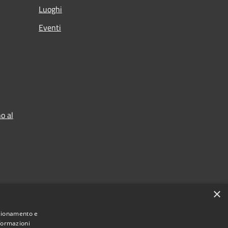
Luoghi
Eventi
o al
×
nzionamento e
nformazioni