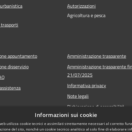
 urbanistica
Autorizzazioni
Agricoltura e pesca
 trasporti
ione appuntamento
Amministrazione trasparente
one disservizio
Amministrazione trasparente fin
21/07/2025
FAQ
Informativa privacy
 assistenza
Note legali
Dichiarazione di accessibilità
Informazioni sui cookie
Obiettivi di accessibilità
web utilizza cookie tecnici e assimilati strettamente necessari al corretto fu
Piano di miglioramento
azione del sito, nonché un cookie tecnico analitico al solo fine di elaborare i