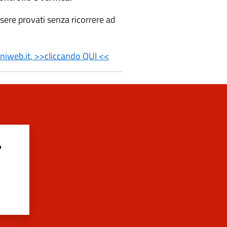
ssere provati senza ricorrere ad
uniweb.it, >>cliccando QUI <<
?