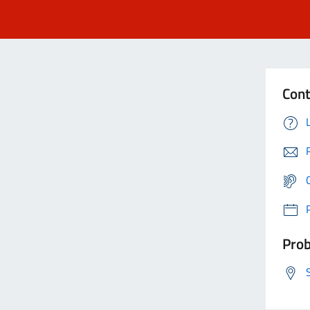
Cont
Prob