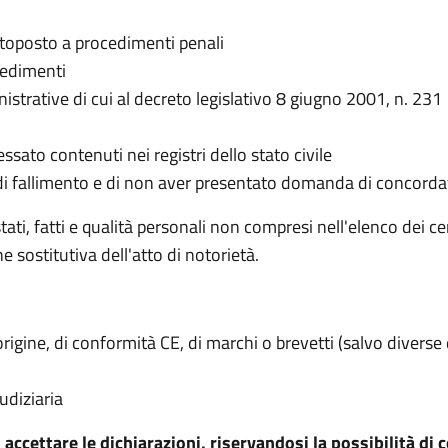
ttoposto a procedimenti penali
vedimenti
istrative di cui al decreto legislativo 8 giugno 2001, n. 231
essato contenuti nei registri dello stato civile
o di fallimento e di non aver presentato domanda di concord
stati, fatti e qualità personali non compresi nell'elenco dei cer
sostitutiva dell'atto di notorietà.
di origine, di conformità CE, di marchi o brevetti (salvo divers
udiziaria
ccettare le dichiarazioni, riservandosi la possibilità di co