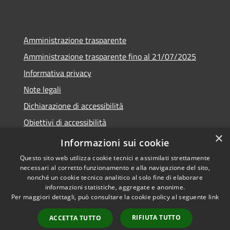
Amministrazione trasparente
Amministrazione trasparente fino al 21/07/2025
Informativa privacy
Note legali
Dichiarazione di accessibilità
Obiettivi di accessibilità
×
Piano di miglioramento
Informazioni sui cookie
Questo sito web utilizza cookie tecnici e assimilati strettamente
necessari al corretto funzionamento e alla navigazione del sito,
nonché un cookie tecnico analitico al solo fine di elaborare
informazioni statistiche, aggregate e anonime.
RSS
Copyright © 2026 • Comune di
Per maggiori dettagli, può consultare la cookie policy al seguente
link
Accessibilità
Nembro • Powered by
Privacy
Municipium
Accesso
•
RIFIUTA TUTTO
ACCETTA TUTTO
Cookie
redazione