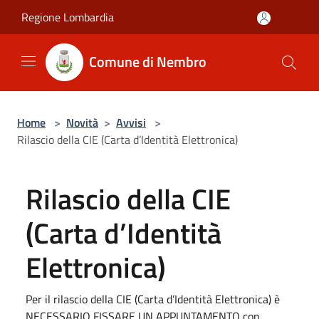
Salta al contenuto principale
Regione Lombardia
Comune di Nembro
Home
>
Novità
>
Avvisi
>
Rilascio della CIE (Carta d’Identità Elettronica)
Rilascio della CIE
(Carta d’Identità
Elettronica)
Per il rilascio della CIE (Carta d’Identità Elettronica) è
NECESSARIO FISSARE UN APPUNTAMENTO con