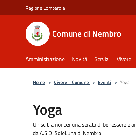
Salta al contenuto principale
Regione Lombardia
Comune di Nembro
Amministrazione
Novità
Servizi
Vivere 
Home
>
Vivere il Comune
>
Eventi
>
Yoga
Yoga
Unisciti a noi per una serata di benessere e 
da A.S.D. SoleLuna di Nembro.