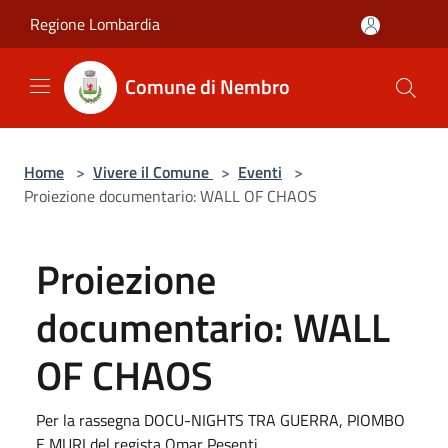
Salta al contenuto principale
Regione Lombardia
Comune di Nembro
Home
>
Vivere il Comune
>
Eventi
>
Proiezione documentario: WALL OF CHAOS
Proiezione
documentario: WALL
OF CHAOS
Per la rassegna DOCU-NIGHTS TRA GUERRA, PIOMBO
E MURI del regista Omar Pesenti