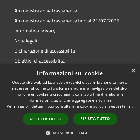
Amministrazione trasparente
Amministrazione trasparente fino al 21/07/2025
Informativa privacy
Note legali
Dichiarazione di accessibilità
Obiettivi di accessibilità
×
Piano di miglioramento
Informazioni sui cookie
Questo sito web utilizza cookie tecnici e assimilati strettamente
necessari al corretto funzionamento e alla navigazione del sito,
nonché un cookie tecnico analitico al solo fine di elaborare
informazioni statistiche, aggregate e anonime.
RSS
Copyright © 2026 • Comune di
Per maggiori dettagli, può consultare la cookie policy al seguente
link
Accessibilità
Nembro • Powered by
Privacy
Municipium
Accesso
•
RIFIUTA TUTTO
ACCETTA TUTTO
Cookie
redazione
Mappa del sito
MOSTRA DETTAGLI