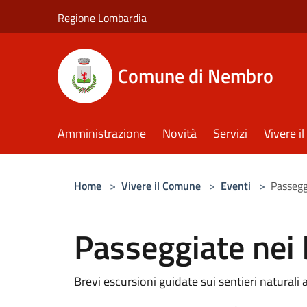
Salta al contenuto principale
Regione Lombardia
Comune di Nembro
Amministrazione
Novità
Servizi
Vivere 
Home
>
Vivere il Comune
>
Eventi
>
Passegg
Passeggiate nei
Brevi escursioni guidate sui sentieri naturali 