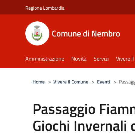
Salta al contenuto principale
Regione Lombardia
Comune di Nembro
Amministrazione
Novità
Servizi
Vivere 
Home
>
Vivere il Comune
>
Eventi
>
Passagg
Passaggio Fiamm
Giochi Invernali 