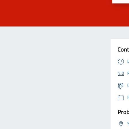
Cont
Prob