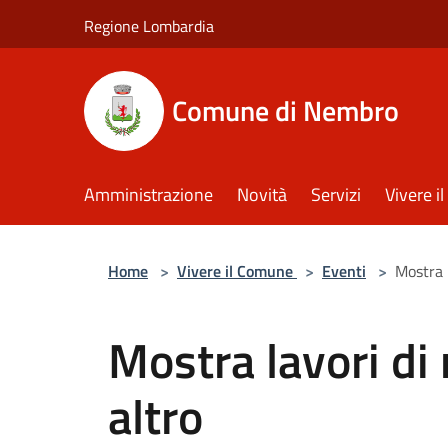
Salta al contenuto principale
Regione Lombardia
Comune di Nembro
Amministrazione
Novità
Servizi
Vivere 
Home
>
Vivere il Comune
>
Eventi
>
Mostra l
Mostra lavori di 
altro