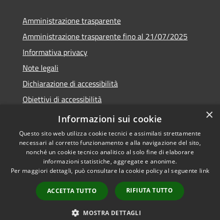
Amministrazione trasparente
Amministrazione trasparente fino al 21/07/2025
Informativa privacy
Note legali
Dichiarazione di accessibilità
Obiettivi di accessibilità
×
Piano di miglioramento
Informazioni sui cookie
Questo sito web utilizza cookie tecnici e assimilati strettamente
necessari al corretto funzionamento e alla navigazione del sito,
nonché un cookie tecnico analitico al solo fine di elaborare
informazioni statistiche, aggregate e anonime.
RSS
Copyright © 2026 • Comune di
Per maggiori dettagli, può consultare la cookie policy al seguente
link
Accessibilità
Nembro • Powered by
Privacy
Municipium
Accesso
•
RIFIUTA TUTTO
ACCETTA TUTTO
Cookie
redazione
Mappa del sito
MOSTRA DETTAGLI