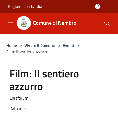
Salta al contenuto principale
Regione Lombardia
Comune di Nembro
Home
>
Vivere il Comune
>
Eventi
>
Film: Il sentiero azzurro
Film: Il sentiero
azzurro
Cineforum
Data inizio :