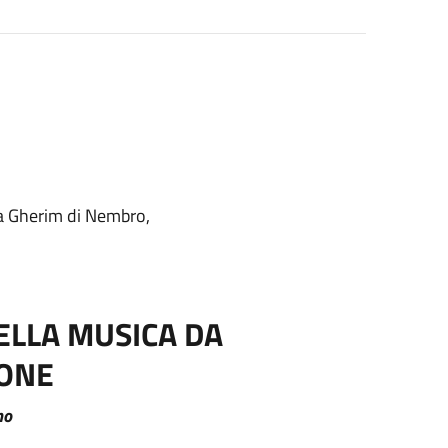
va Gherim di Nembro,
ELLA MUSICA DA
CONE
mo