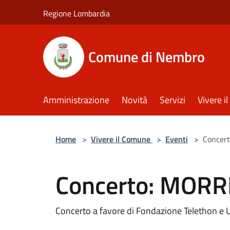
Salta al contenuto principale
Regione Lombardia
Comune di Nembro
Amministrazione
Novità
Servizi
Vivere 
Home
>
Vivere il Comune
>
Eventi
>
Concer
Concerto: MOR
Concerto a favore di Fondazione Telethon 