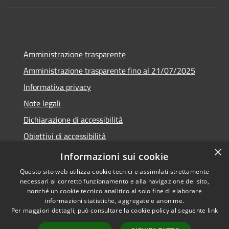
Amministrazione trasparente
Amministrazione trasparente fino al 21/07/2025
Informativa privacy
Note legali
Dichiarazione di accessibilità
Obiettivi di accessibilità
×
Piano di miglioramento
Informazioni sui cookie
Questo sito web utilizza cookie tecnici e assimilati strettamente
necessari al corretto funzionamento e alla navigazione del sito,
nonché un cookie tecnico analitico al solo fine di elaborare
informazioni statistiche, aggregate e anonime.
RSS
Copyright © 2026 • Comune di
Per maggiori dettagli, può consultare la cookie policy al seguente
link
Accessibilità
Nembro • Powered by
Privacy
Municipium
Accesso
•