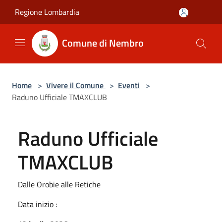
Salta al contenuto principale
Regione Lombardia
Comune di Nembro
Home
>
Vivere il Comune
>
Eventi
>
Raduno Ufficiale TMAXCLUB
Raduno Ufficiale
TMAXCLUB
Dalle Orobie alle Retiche
Data inizio :