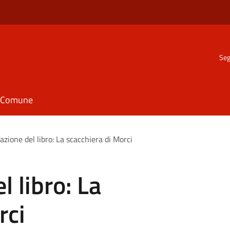
Seg
il Comune
zione del libro: La scacchiera di Morci
 libro: La
rci