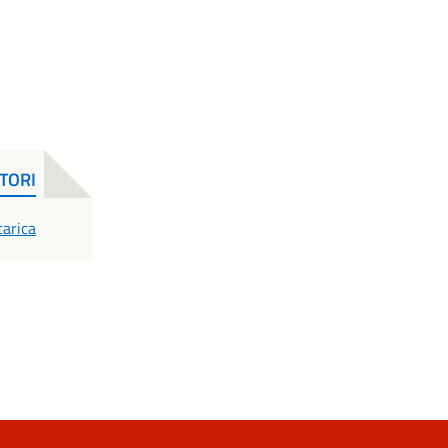
STORI
DF
carica