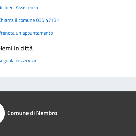
Richiedi Assistenza
Chiama il comune 035 471311
Prenota un appuntamento
lemi in città
Segnala disservizio
Comune di Nembro