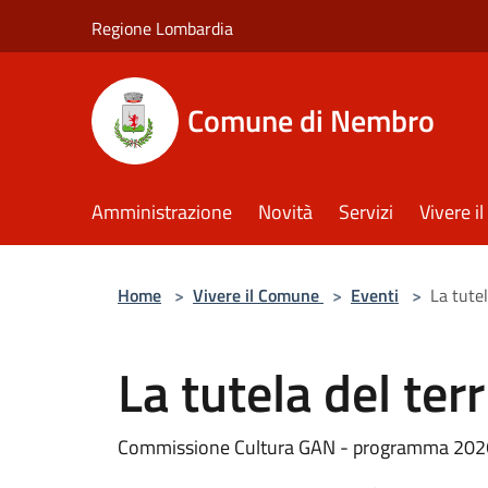
Salta al contenuto principale
Regione Lombardia
Comune di Nembro
Amministrazione
Novità
Servizi
Vivere 
Home
>
Vivere il Comune
>
Eventi
>
La tute
La tutela del ter
Commissione Cultura GAN - programma 202