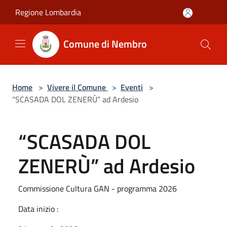
Salta al contenuto principale
Regione Lombardia
Comune di Nembro
Home
>
Vivere il Comune
>
Eventi
>
“SCASADA DOL ZENERÙ” ad Ardesio
“SCASADA DOL
ZENERÙ” ad Ardesio
Commissione Cultura GAN - programma 2026
Data inizio :