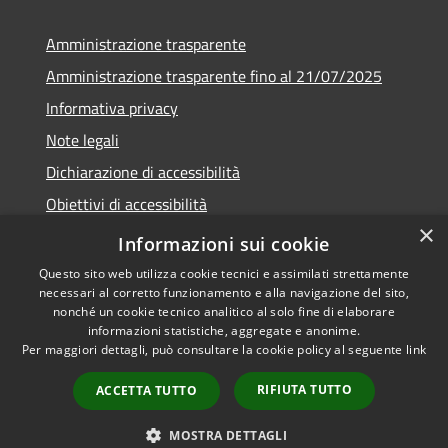
Amministrazione trasparente
Amministrazione trasparente fino al 21/07/2025
Informativa privacy
Note legali
Dichiarazione di accessibilità
Obiettivi di accessibilità
×
Piano di miglioramento
Informazioni sui cookie
Questo sito web utilizza cookie tecnici e assimilati strettamente
necessari al corretto funzionamento e alla navigazione del sito,
nonché un cookie tecnico analitico al solo fine di elaborare
informazioni statistiche, aggregate e anonime.
RSS
Copyright © 2026 • Comune di
Per maggiori dettagli, può consultare la cookie policy al seguente
link
Accessibilità
Nembro • Powered by
Privacy
Municipium
Accesso
•
RIFIUTA TUTTO
ACCETTA TUTTO
Cookie
redazione
Mappa del sito
MOSTRA DETTAGLI