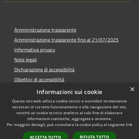
Amministrazione trasparente
Amministrazione trasparente fino al 21/07/2025
Informativa privacy
Note legali
Dichiarazione di accessibilità
Obiettivi di accessibilità
×
Piano di miglioramento
Informazioni sui cookie
Questo sito web utilizza cookie tecnici e assimilati strettamente
necessari al corretto funzionamento e alla navigazione del sito,
nonché un cookie tecnico analitico al solo fine di elaborare
informazioni statistiche, aggregate e anonime.
RSS
Copyright © 2026 • Comune di
Per maggiori dettagli, può consultare la cookie policy al seguente
link
Accessibilità
Nembro • Powered by
Privacy
Municipium
Accesso
•
RIFIUTA TUTTO
ACCETTA TUTTO