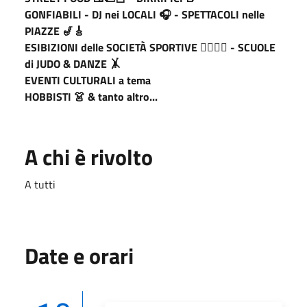
GONFIABILI - DJ nei LOCALI 🎧 - SPETTACOLI nelle
PIAZZE 🎷🎸
ESIBIZIONI delle SOCIETÀ SPORTIVE 🏋🏾⛹️‍♂️ - SCUOLE
di JUDO & DANZE 🤸
EVENTI CULTURALI a tema
HOBBISTI 👗 & tanto altro...
A chi è rivolto
A tutti
Date e orari