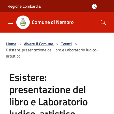
Salta al contenuto principale
Regione Lombardia
Comune di Nembro
Home
>
Vivere il Comune
>
Eventi
>
Esistere: presentazione del libro e Laboratorio ludico-
artistico
Esistere:
presentazione del
libro e Laboratorio
ludico-artistico